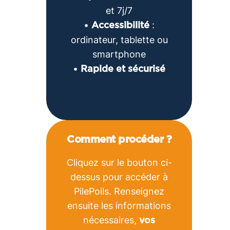
et 7j/7
•
:
Accessibilité
ordinateur, tablette ou
smartphone
•
Rapide et sécurisé
Comment procéder ?
Cliquez sur le bouton ci-
dessus pour accéder à
PilePoils. Renseignez
ensuite les informations
nécessaires,
vos