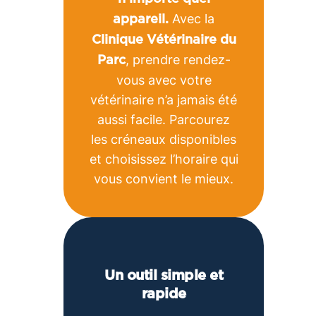
Avec la
appareil.
Clinique Vétérinaire du
, prendre rendez-
Parc
vous avec votre
vétérinaire n’a jamais été
aussi facile. Parcourez
les créneaux disponibles
et choisissez l’horaire qui
vous convient le mieux.
Un outil simple et
rapide